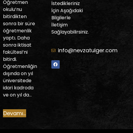
Öğretmen
İstedikleriniz
okulu’nu
İçin Aşağıdaki
bitirdikten
Bilgilerle
sonra bir süre
İletişim
öğretmenlik
Sağlayabilirsiniz.
yaptı. Daha
sonra iktisat
info@nevzatulger.com
fakültesi’ni
bitirdi.
Öğretmenliğin
dışında on yıl
üniversitede
idari kadroda
ve on yıl da…
Devamı...