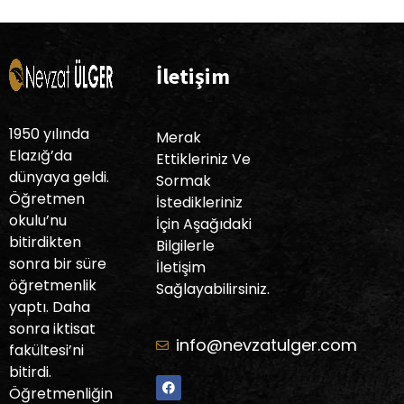
This
field
İletişim
should
be
left
1950 yılında
Merak
blank
Elazığ’da
Ettikleriniz Ve
dünyaya geldi.
Sormak
Öğretmen
İstedikleriniz
okulu’nu
İçin Aşağıdaki
bitirdikten
Bilgilerle
sonra bir süre
İletişim
öğretmenlik
Sağlayabilirsiniz.
yaptı. Daha
sonra iktisat
info@nevzatulger.com
fakültesi’ni
bitirdi.
Öğretmenliğin