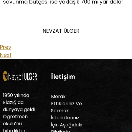
savunma bütçesi ise yaklaşık 700 milyar dolar
NEVZAT ÜLGER
Prev
Next
İletişim
1950 yılında
Merak
Elazığ’da
Ettikleriniz Ve
dünyaya geldi.
Sormak
Öğretmen
İstedikleriniz
okulu’nu
İçin Aşağıdaki
bitirdikten
Bilgilerle