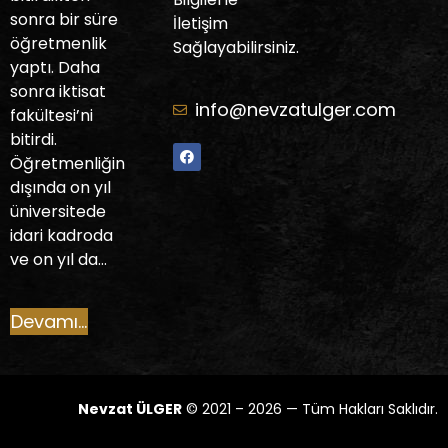
sonra bir süre
İletişim
öğretmenlik
Sağlayabilirsiniz.
yaptı. Daha
sonra iktisat
info@nevzatulger.com
fakültesi’ni
bitirdi.
Öğretmenliğin
dışında on yıl
üniversitede
idari kadroda
ve on yıl da…
Devamı...
Nevzat ÜLGER
© 2021 – 2026 — Tüm Hakları Saklıdır.