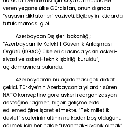
halklara. Demokrasi için Asya’da mücadele
veren yegane ülke Gürcistan, onun dışında
“yaşasın diktatörler” vaziyeti. Elçibey’in iktidarda
tutulamaması gibi.
Azerbaycan Dışişleri bakanlığı;
“Azerbaycan ile Kolektif Güvenlik Anlaşması
Örgütü (KGAÖ) ülkeleri arasında yakın askeri-
siyasi ve askeri-teknik işbirliği kuruldu”,
açıklamasında bulundu.
Azerbaycan’ın bu açıklaması çok dikkat
çekici. Türkiye’nin Azerbaycan’a yıllardır süren
NATO konseptine göre askeri reorganizasyon
desteğine rağmen, hiçbir gelişme elde
edilemediğine işaret etmekte. “Tek millet iki
devlet” sözlerinin altının ne kadar boş olduğunu
görmek için her halde “uyanmak-uyanık olmak”