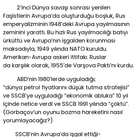
2’inci Dünya savaşı sonrası yenilen
Faşistlerin Avrupa’da oluşturduğu boşluk, Rus
emperyalizminin 1948’deki Avrupa yayılmasının
zeminini yarattı. Bu hızlı Rus yayılmacılığı batıyı
ürküttü ve Avrupa’nın işgalden korunması
maksadıyla, 1949 yılında NATO kuruldu.
Amerikan-Avrupa askeri ittifakı. Ruslar
da karşılık olarak, 1955’de Varşova Paktı’nı kurdu.
ABD’nin 1980’lerde uyguladığı;
“dünya petrol fiyatlarını düşük tutma stratejisi”
ve SSCB’ye uyguladığı “ekonomik abluka” 10 yıl
içinde netice verdi ve SSCB 1991 yılında “çöktü”.
(Gorbaçov’un oyunu bozma hareketini nasıl
yorumlayacağız?)
SSCB’nin Avrupa’da işgal ettiği-