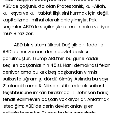
ABD’de çoğunlukta olan Protestanlık, kul-Allah,
kul-eşya ve kul-tabiat ilişkisini kurmak için değil,
kapitalizme ilmihal olarak anlaşılmıştır. Peki,
seçimler ABD’de seçilmişlere tercih hakkı veriyor
mu? Biraz zor.
ABD bir sistem ülkesi. Değişik bir ifade ile
ABD’de her zaman derin devlet baskısı
görülmüştür. Trump ABD’nin bu güne kadar
seçilen başkanlarının 45.si. Hani demokrasi felan
deniyor ama bu kırk beş başkandan yirmisi
suikaste uğramış., dördü ölmüş. Aslında bu sayı
21 olacaktı ama R. Nikson istifa ederek suikast
teşebbüsüne imkân bırakmadı. L. Johnson hariç
tehdit edilmeyen başkan yok diyorlar. Anlatmak
istediğim; ABD’de derin devlet anlayışı en
belirgin husustur. Trump bu işin neresinde