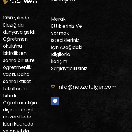
1950 yılında
Merak
Elazığ’da
Ettikleriniz Ve
dünyaya geldi.
Sormak
Öğretmen
İstedikleriniz
okulu’nu
İçin Aşağıdaki
bitirdikten
Bilgilerle
sonra bir süre
İletişim
öğretmenlik
Sağlayabilirsiniz.
yaptı. Daha
sonra iktisat
info@nevzatulger.com
fakültesi’ni
bitirdi.
Öğretmenliğin
dışında on yıl
üniversitede
idari kadroda
ve on yıl da…