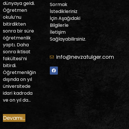
dünyaya geldi.
Sormak
Öğretmen
İstedikleriniz
okulu’nu
İçin Aşağıdaki
bitirdikten
Bilgilerle
sonra bir süre
İletişim
öğretmenlik
Sağlayabilirsiniz.
yaptı. Daha
sonra iktisat
info@nevzatulger.com
fakültesi’ni
bitirdi.
Öğretmenliğin
dışında on yıl
üniversitede
idari kadroda
ve on yıl da…
Devamı...