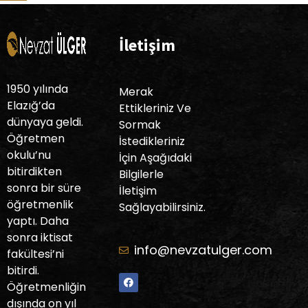
İletişim
1950 yılında
Merak
Elazığ’da
Ettikleriniz Ve
dünyaya geldi.
Sormak
Öğretmen
İstedikleriniz
okulu’nu
İçin Aşağıdaki
bitirdikten
Bilgilerle
sonra bir süre
İletişim
öğretmenlik
Sağlayabilirsiniz.
yaptı. Daha
sonra iktisat
info@nevzatulger.com
fakültesi’ni
bitirdi.
Öğretmenliğin
dışında on yıl