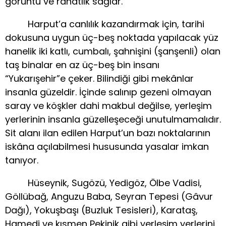
görüntü ve rahatlık sağlar.
Harput’a canlılık kazandırmak için, tarihi
dokusuna uygun üç-beş noktada yapılacak yüz
hanelik iki katlı, cumbalı, şahnişini (şanşenli) olan
taş binalar en az üç-beş bin insanı
“Yukarışehir”e çeker. Bilindiği gibi mekânlar
insanla güzeldir. İçinde salınıp gezeni olmayan
saray ve köşkler dahi makbul değilse, yerleşim
yerlerinin insanla güzelleşeceği unutulmamalıdır.
Sit alanı ilan edilen Harput’un bazı noktalarının
iskâna açılabilmesi hususunda yasalar imkan
tanıyor.
Hüseynik, Sugözü, Yedigöz, Ölbe Vadisi,
Göllübağ, Anguzu Baba, Seyran Tepesi (Gâvur
Dağı), Yokuşbaşı (Buzluk Tesisleri), Karataş,
Hamedi ve kısmen Pekinik gibi yerleşim yerlerini