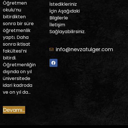
Öğretmen
İstedikleriniz
okulu’nu
İçin Aşağıdaki
bitirdikten
Bilgilerle
sonra bir süre
İletişim
öğretmenlik
Sağlayabilirsiniz.
yaptı. Daha
sonra iktisat
info@nevzatulger.com
fakültesi’ni
bitirdi.
Öğretmenliğin
dışında on yıl
üniversitede
idari kadroda
ve on yıl da…
Devamı...