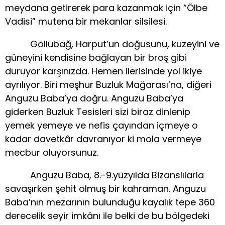
meydana getirerek para kazanmak için “Ölbe
Vadisi” mutena bir mekanlar silsilesi.
Göllübağ, Harput’un doğusunu, kuzeyini ve
güneyini kendisine bağlayan bir broş gibi
duruyor karşınızda. Hemen ilerisinde yol ikiye
ayrılıyor. Biri meşhur Buzluk Mağarası’na, diğeri
Anguzu Baba’ya doğru. Anguzu Baba’ya
giderken Buzluk Tesisleri sizi biraz dinlenip
yemek yemeye ve nefis çayından içmeye o
kadar davetkâr davranıyor ki mola vermeye
mecbur oluyorsunuz.
Anguzu Baba, 8.-9.yüzyılda Bizanslılarla
savaşırken şehit olmuş bir kahraman. Anguzu
Baba’nın mezarının bulunduğu kayalık tepe 360
derecelik seyir imkânı ile belki de bu bölgedeki