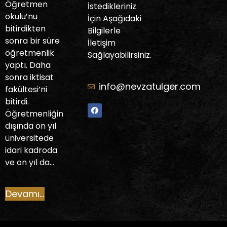
Öğretmen
İstedikleriniz
okulu’nu
İçin Aşağıdaki
bitirdikten
Bilgilerle
sonra bir süre
İletişim
öğretmenlik
Sağlayabilirsiniz.
yaptı. Daha
sonra iktisat
info@nevzatulger.com
fakültesi’ni
bitirdi.
Öğretmenliğin
dışında on yıl
üniversitede
idari kadroda
ve on yıl da…
Devamı...