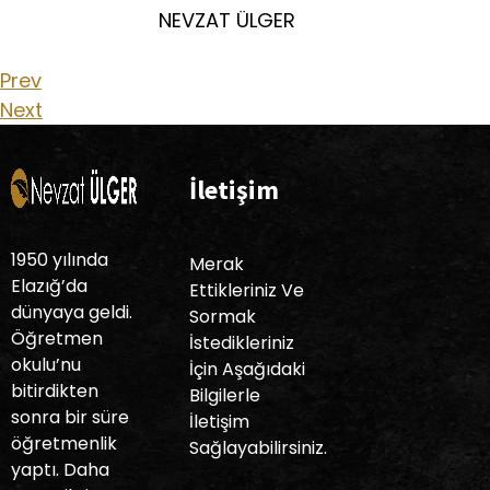
NEVZAT ÜLGER
Prev
Next
İletişim
1950 yılında
Merak
Elazığ’da
Ettikleriniz Ve
dünyaya geldi.
Sormak
Öğretmen
İstedikleriniz
okulu’nu
İçin Aşağıdaki
bitirdikten
Bilgilerle
sonra bir süre
İletişim
öğretmenlik
Sağlayabilirsiniz.
yaptı. Daha