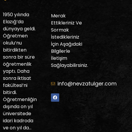
1950 yılında
Merak
Elazığ’da
Ettikleriniz Ve
dünyaya geldi.
Sormak
Öğretmen
İstedikleriniz
okulu’nu
İçin Aşağıdaki
bitirdikten
Bilgilerle
sonra bir süre
İletişim
öğretmenlik
Sağlayabilirsiniz.
yaptı. Daha
sonra iktisat
info@nevzatulger.com
fakültesi’ni
bitirdi.
Öğretmenliğin
dışında on yıl
üniversitede
idari kadroda
ve on yıl da…