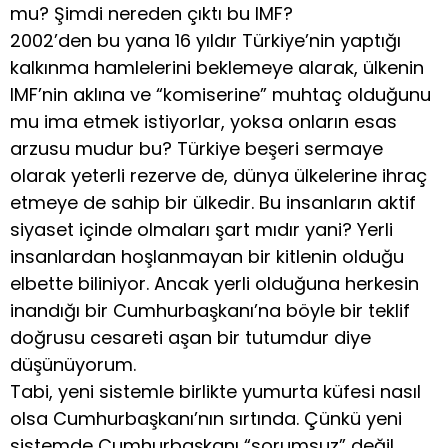
mu? Şimdi nereden çıktı bu IMF?
2002’den bu yana 16 yıldır Türkiye’nin yaptığı
kalkınma hamlelerini beklemeye alarak, ülkenin
IMF’nin aklına ve “komiserine” muhtaç olduğunu
mu ima etmek istiyorlar, yoksa onların esas
arzusu mudur bu? Türkiye beşeri sermaye
olarak yeterli rezerve de, dünya ülkelerine ihraç
etmeye de sahip bir ülkedir. Bu insanların aktif
siyaset içinde olmaları şart mıdır yani? Yerli
insanlardan hoşlanmayan bir kitlenin olduğu
elbette biliniyor. Ancak yerli olduğuna herkesin
inandığı bir Cumhurbaşkanı’na böyle bir teklif
doğrusu cesareti aşan bir tutumdur diye
düşünüyorum.
Tabi, yeni sistemle birlikte yumurta küfesi nasıl
olsa Cumhurbaşkanı’nın sırtında. Çünkü yeni
sistemde Cumhurbaşkanı “sorumsuz” değil,