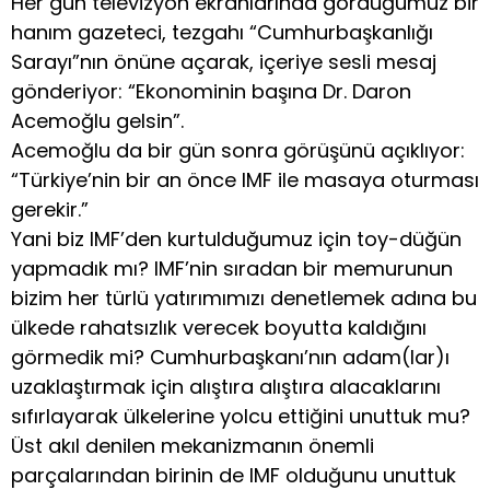
Her gün televizyon ekranlarında gördüğümüz bir
hanım gazeteci, tezgahı “Cumhurbaşkanlığı
Sarayı”nın önüne açarak, içeriye sesli mesaj
gönderiyor: “Ekonominin başına Dr. Daron
Acemoğlu gelsin”.
Acemoğlu da bir gün sonra görüşünü açıklıyor:
“Türkiye’nin bir an önce IMF ile masaya oturması
gerekir.”
Yani biz IMF’den kurtulduğumuz için toy-düğün
yapmadık mı? IMF’nin sıradan bir memurunun
bizim her türlü yatırımımızı denetlemek adına bu
ülkede rahatsızlık verecek boyutta kaldığını
görmedik mi? Cumhurbaşkanı’nın adam(lar)ı
uzaklaştırmak için alıştıra alıştıra alacaklarını
sıfırlayarak ülkelerine yolcu ettiğini unuttuk mu?
Üst akıl denilen mekanizmanın önemli
parçalarından birinin de IMF olduğunu unuttuk