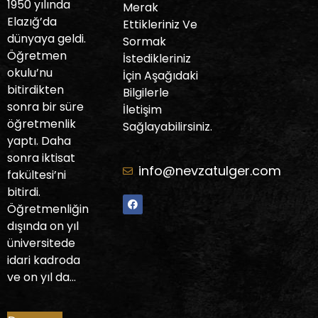
1950 yılında
Merak
Elazığ’da
Ettikleriniz Ve
dünyaya geldi.
Sormak
Öğretmen
İstedikleriniz
okulu’nu
İçin Aşağıdaki
bitirdikten
Bilgilerle
sonra bir süre
İletişim
öğretmenlik
Sağlayabilirsiniz.
yaptı. Daha
sonra iktisat
info@nevzatulger.com
fakültesi’ni
bitirdi.
Öğretmenliğin
dışında on yıl
üniversitede
idari kadroda
ve on yıl da…