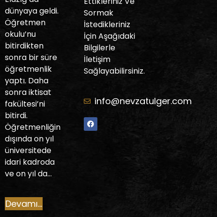
Ettikleriniz Ve
dünyaya geldi.
Sormak
Öğretmen
İstedikleriniz
okulu’nu
İçin Aşağıdaki
bitirdikten
Bilgilerle
sonra bir süre
İletişim
öğretmenlik
Sağlayabilirsiniz.
yaptı. Daha
sonra iktisat
info@nevzatulger.com
fakültesi’ni
bitirdi.
Öğretmenliğin
dışında on yıl
üniversitede
idari kadroda
ve on yıl da…
Devamı...