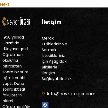
Next
İletişim
1950 yılında
Merak
Elazığ’da
Ettikleriniz Ve
dünyaya geldi.
Sormak
Öğretmen
İstedikleriniz
okulu’nu
İçin Aşağıdaki
bitirdikten
Bilgilerle
sonra bir süre
İletişim
öğretmenlik
Sağlayabilirsiniz.
yaptı. Daha
sonra iktisat
info@nevzatulger.com
fakültesi’ni
bitirdi.
Öğretmenliğin