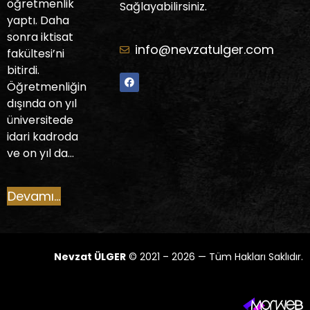
öğretmenlik
Sağlayabilirsiniz.
yaptı. Daha
sonra iktisat
info@nevzatulger.com
fakültesi’ni
bitirdi.
Öğretmenliğin
dışında on yıl
üniversitede
idari kadroda
ve on yıl da…
Devamı...
Nevzat ÜLGER
© 2021 – 2026 — Tüm Hakları Saklıdır.