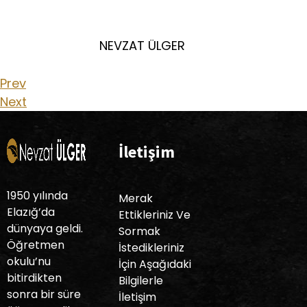
NEVZAT ÜLGER
Prev
Next
İletişim
1950 yılında
Merak
Elazığ’da
Ettikleriniz Ve
dünyaya geldi.
Sormak
Öğretmen
İstedikleriniz
okulu’nu
İçin Aşağıdaki
bitirdikten
Bilgilerle
sonra bir süre
İletişim