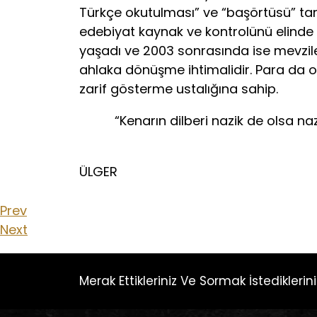
Türkçe okutulması” ve “başörtüsü” tar
edebiyat kaynak ve kontrolünü elinde tu
yaşadı ve 2003 sonrasında ise mevziler
ahlaka dönüşme ihtimalidir. Para da 
zarif gösterme ustalığına sahip.
“Kenarın dilberi nazik de olsa nazeni
N
ÜLGER
Prev
Next
Merak Ettikleriniz Ve Sormak İstedikleriniz