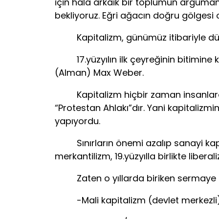
için hala arkaik bir toplumun argümanl
bekliyoruz. Eğri ağacın doğru gölgesi 
Kapitalizm, günümüz itibariyle dünyay
17.yüzyılın ilk çeyreğinin bitimine ka
(Alman) Max Weber.
Kapitalizm hiçbir zaman insanlara ah
“Protestan Ahlakı”dır. Yani kapitalizmin
yapıyordu.
Sınırların önemi azalıp sanayi kapital
merkantilizm, 19.yüzyılla birlikte libera
Zaten o yıllarda biriken sermaye için
-Mali kapitalizm (devlet merkezli