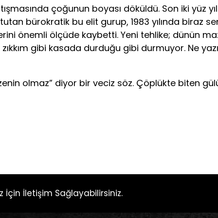
tışmasında çoğunun boyası döküldü. Son iki yüz yıl
tan bürokratik bu elit gurup, 1983 yılında biraz send
ini önemli ölçüde kaybetti. Yeni tehlike; dünün maz
o zıkkım gibi kasada durduğu gibi durmuyor. Ne ya
n olmaz” diyor bir veciz söz. Çöplükte biten gülü
EVZ
 İçin İletişim Sağlayabilirsiniz.