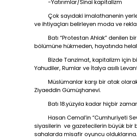
-Yatırımlar/Sinai kapitalizm
Çok sayıdaki imalathanenin yerlerini b
ve ihtiyaçları belirleyen moda ve rekl
Batı “Protestan Ahlak” denilen bir ilm
bölümüne hükmeden, hayatında helal v
Bizde Tanzimat, kapitalizm için bir 
Yahudiler, Rumlar ve İtalya asıllı Leva
Müslümanlar karşı bir atak olarak o z
Ziyaeddin Gümüşhanevi.
Batı 18.yüzyıla kadar hiçbir zaman 
Hasan Cemal’in “Cumhuriyeti Sevmişti
siyasilerin ve gazetecilerin büyük b
sahalarda misafir oyuncu olduklarına. 