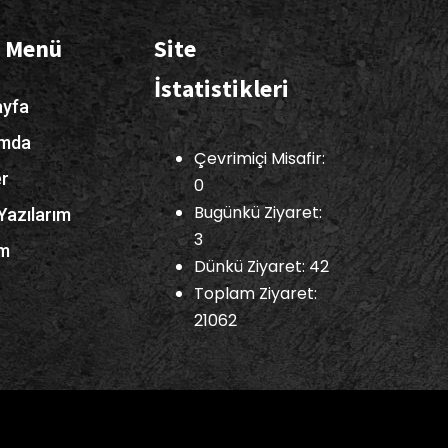
ı Menü
Site
İstatistikleri
yfa
ımda
Çevrimiçi Misafir:
er
0
Bugünkü Ziyaret:
Yazılarım
3
im
Dünkü Ziyaret: 42
Toplam Ziyaret:
21062