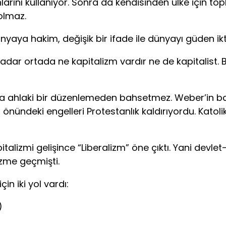
arını kullanıyor. Sonra da kendisinden ülke için to
olmaz.
a hakim, değişik bir ifade ile dünyayı güden ikti
dar ortada ne kapitalizm vardır ne de kapitalist. B
laki bir düzenlemeden bahsetmez. Weber’in bahset
 önündeki engelleri Protestanlık kaldırıyordu. Katolik
izmi gelişince “Liberalizm” öne çıktı. Yani devlet
lizme geçmişti.
 iki yol vardı:
)