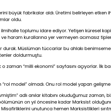
üyük fabrikalar aldı. Üretimi belirleyen etken ihti
amlar oldu.
ihalle toplumu idare ediyor. Yetişen küresel kapit
e haram kurallarına yer vermeyen acımasız tipler
durak. Müslüman tüccarlar bu ahlakı benimsemedik
ntenler doldurmuştu.
aman “milli ekonomi” sayfasını açıyorlar. İlk baş
“rol model” olmadı. Onu rol model yapan gelişme 
m” adlı anılar kitabını okuduğumuz zaman, bizdek
ir bölümünün on yıl öncesine kadar Marksist olduğu
Misafirliklerini unutunca hemen Marksistlikleri sırı