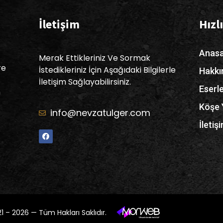
İletişim
Hızl
Anasa
Merak Ettikleriniz Ve Sormak
re
İstedikleriniz İçin Aşağıdaki Bilgilerle
Hakk
İletişim Sağlayabilirsiniz.
Eserl
n
Köşe 
info@nevzatulger.com
İletiş
 – 2026 — Tüm Hakları Saklıdır.