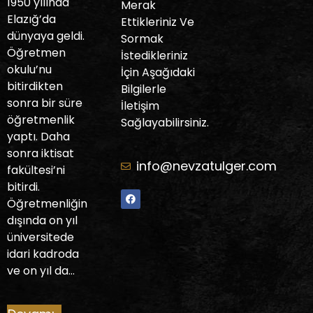
1950 yılında
Merak
Elazığ’da
Ettikleriniz Ve
dünyaya geldi.
Sormak
Öğretmen
İstedikleriniz
okulu’nu
İçin Aşağıdaki
bitirdikten
Bilgilerle
sonra bir süre
İletişim
öğretmenlik
Sağlayabilirsiniz.
yaptı. Daha
sonra iktisat
info@nevzatulger.com
fakültesi’ni
bitirdi.
Öğretmenliğin
dışında on yıl
üniversitede
idari kadroda
ve on yıl da…