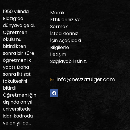
1950 yılında
Merak
Elazığ’da
Ettikleriniz Ve
dünyaya geldi.
Sormak
Öğretmen
İstedikleriniz
okulu’nu
İçin Aşağıdaki
bitirdikten
Bilgilerle
sonra bir süre
İletişim
öğretmenlik
Sağlayabilirsiniz.
yaptı. Daha
sonra iktisat
info@nevzatulger.com
fakültesi’ni
bitirdi.
Öğretmenliğin
dışında on yıl
üniversitede
idari kadroda
ve on yıl da…