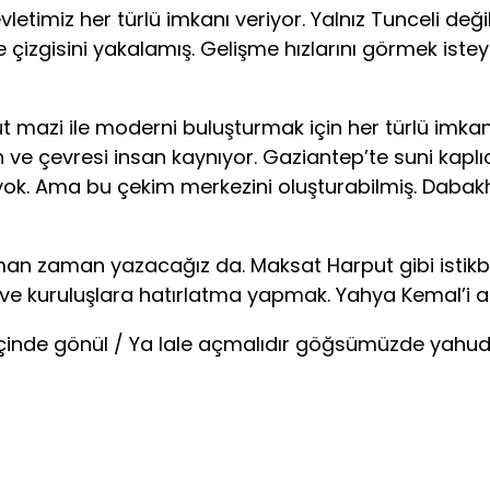
miz her türlü imkanı veriyor. Yalnız Tunceli deği
çizgisini yakalamış. Gelişme hızlarını görmek isteye
i ile moderni buluşturmak için her türlü imkan
an ve çevresi insan kaynıyor. Gaziantep’te suni kapl
le yok. Ama bu çekim merkezini oluşturabilmiş. Dabak
 zaman yazacağız da. Maksat Harput gibi istikba
 kişi ve kuruluşlara hatırlatma yapmak. Yahya Kemal’i
inde gönül / Ya lale açmalıdır göğsümüzde yahud 
EVZ