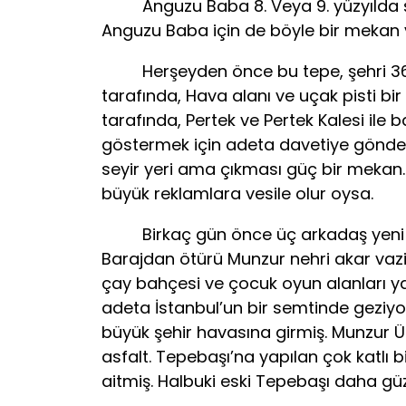
Anguzu Baba 8. Veya 9. yüzyılda şeh
Anguzu Baba için de böyle bir mekan ve
Herşeyden önce bu tepe, şehri 360 der
tarafında, Hava alanı ve uçak pisti bir
tarafında, Pertek ve Pertek Kalesi ile b
göstermek için adeta davetiye gönder
seyir yeri ama çıkması güç bir mekan.
büyük reklamlara vesile olur oysa.
Birkaç gün önce üç arkadaş yeni geliş
Barajdan ötürü Munzur nehri akar vazi
çay bahçesi ve çocuk oyun alanları ya
adeta İstanbul’un bir semtinde geziyors
büyük şehir havasına girmiş. Munzur Üniv
asfalt. Tepebaşı’na yapılan çok katlı b
aitmiş. Halbuki eski Tepebaşı daha güz