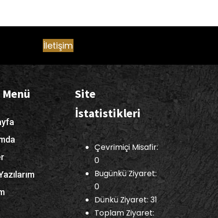
İletişim
ı Menü
Site
İstatistikleri
yfa
ımda
Çevrimiçi Misafir:
er
0
Bugünkü Ziyaret:
Yazılarım
0
im
Dünkü Ziyaret: 31
Toplam Ziyaret: