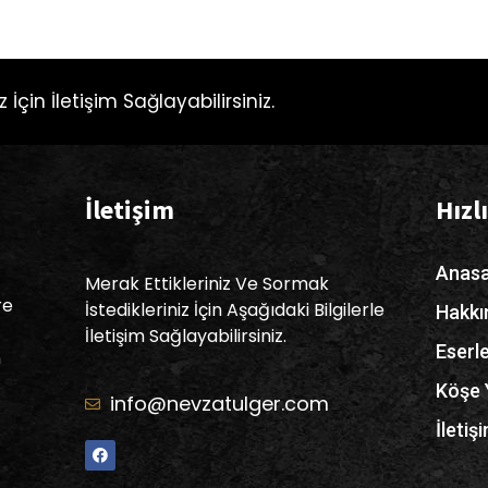
 İçin İletişim Sağlayabilirsiniz.
İletişim
Hızl
Anasa
Merak Ettikleriniz Ve Sormak
re
İstedikleriniz İçin Aşağıdaki Bilgilerle
Hakk
İletişim Sağlayabilirsiniz.
Eserl
n
Köşe 
info@nevzatulger.com
İletiş