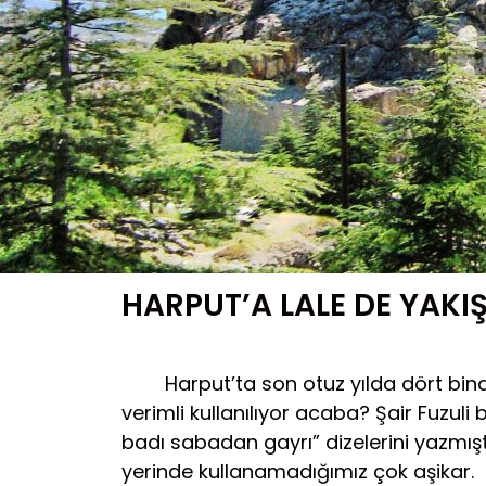
HARPUT’A LALE DE YAKIŞ
Harput’ta son otuz yılda dört bina y
verimli kullanılıyor acaba? Şair Fuzul
badı sabadan gayrı” dizelerini yazmışt
yerinde kullanamadığımız çok aşikar.