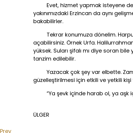
Evet, hizmet yapmak isteyene devleti
yakınımızdaki Erzincan da aynı gelişme 
bakabilirler.
Tekrar konumuza dönelim. Harput maz
açabilirsiniz. Örnek Urfa. Halilurrahm
yüksek. Suları şifalı mı diye soran bi
tanzim edilebilir.
Yazacak çok şey var elbette. Zaman
güzelleştirilmesi için etkili ve yetkili
“Ya şevk içinde harab ol, ya aşk iç
N
ÜLGER
Prev