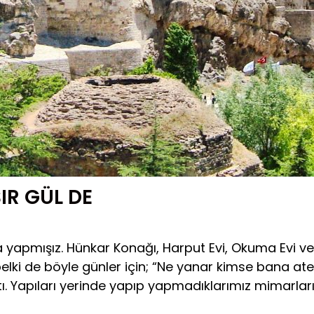
IR GÜL DE
apmışız. Hünkar Konağı, Harput Evi, Okuma Evi ve 
i belki de böyle günler için; “Ne yanar kimse bana a
ı. Yapıları yerinde yapıp yapmadıklarımız mimarların