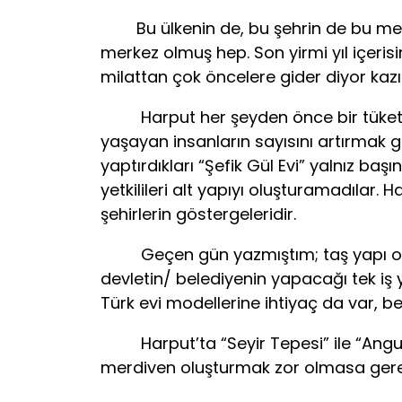
Bu ülkenin de, bu şehrin de bu meka
merkez olmuş hep. Son yirmi yıl içerisi
milattan çok öncelere gider diyor kaz
Harput her şeyden önce bir tüketim
yaşayan insanların sayısını artırmak ge
yaptırdıkları “Şefik Gül Evi” yalnız b
yetkilileri alt yapıyı oluşturamadılar. 
şehirlerin göstergeleridir.
Geçen gün yazmıştım; taş yapı olarak
devletin/ belediyenin yapacağı tek iş 
Türk evi modellerine ihtiyaç da var, be
Harput’ta “Seyir Tepesi” ile “Anguzu
merdiven oluşturmak zor olmasa gere