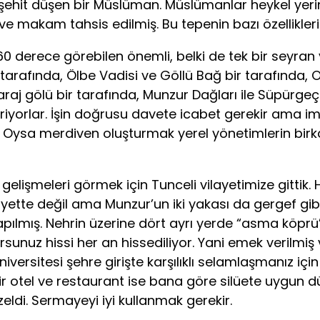
it düşen bir Müslüman. Müslümanlar heykel yerine
 makam tahsis edilmiş. Bu tepenin bazı özelliklerini
ece görebilen önemli, belki de tek bir seyran yer
 tarafında, Ölbe Vadisi ve Göllü Bağ bir tarafında, 
araj gölü bir tarafında, Munzur Dağları ile Süpürgeç 
iyorlar. İşin doğrusu davete icabet gerekir ama i
 Oysa merdiven oluşturmak yerel yönetimlerin birka
meleri görmek için Tunceli vilayetimize gittik. Ha
yette değil ama Munzur’un iki yakası da gergef gibi
pılmış. Nehrin üzerine dört ayrı yerde “asma köprü”
unuz hissi her an hissediliyor. Yani emek verilmiş v
ersitesi şehre girişte karşılıklı selamlaşmanız için n
ir otel ve restaurant ise bana göre silüete uygun dü
eldi. Sermayeyi iyi kullanmak gerekir.