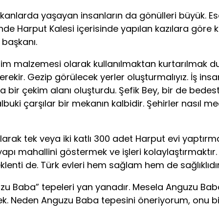
nlarda yaşayan insanların da gönülleri büyük. Es
nde Harput Kalesi içerisinde yapılan kazılara göre ka
ı başkanı.
 malzemesi olarak kullanılmaktan kurtarılmak du
rekir. Gezip görülecek yerler oluşturmalıyız. İş ins
aşına bir çekim alanı oluşturdu. Şefik Bey, bir de b
Halbuki çarşılar bir mekanın kalbidir. Şehirler nasıl m
 tek veya iki katlı 300 adet Harput evi yaptırmak
yapı mahallini göstermek ve işleri kolaylaştırmaktır
klenti de. Türk evleri hem sağlam hem de sağlıklıdır
 Baba” tepeleri yan yanadır. Mesela Anguzu Baba 
k. Neden Anguzu Baba tepesini öneriyorum, onu b