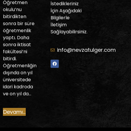
Öğretmen
İstedikleriniz
okulu’nu
İçin Aşağıdaki
bitirdikten
Bilgilerle
sonra bir süre
İletişim
öğretmenlik
Sağlayabilirsiniz.
yaptı. Daha
sonra iktisat
info@nevzatulger.com
fakültesi’ni
bitirdi.
Öğretmenliğin
dışında on yıl
üniversitede
idari kadroda
ve on yıl da…
Devamı...