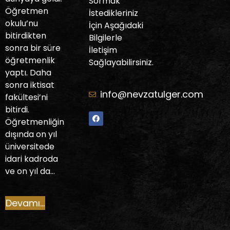
Sormak
Öğretmen
İstedikleriniz
okulu’nu
İçin Aşağıdaki
bitirdikten
Bilgilerle
sonra bir süre
İletişim
öğretmenlik
Sağlayabilirsiniz.
yaptı. Daha
sonra iktisat
info@nevzatulger.com
fakültesi’ni
bitirdi.
Öğretmenliğin
dışında on yıl
üniversitede
idari kadroda
ve on yıl da…
Devamı...