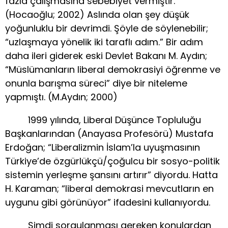
fazla çalışmasına sebebiyet vermiştir.
(Hocaoğlu; 2002) Aslında olan şey düşük
yoğunluklu bir devrimdi. Şöyle de söylenebilir;
“uzlaşmaya yönelik iki taraflı adım.” Bir adım
daha ileri giderek eski Devlet Bakanı M. Aydın;
“Müslümanların liberal demokrasiyi öğrenme ve
onunla barışma süreci” diye bir niteleme
yapmıştı. (M.Aydın; 2000)
1999 yılında, Liberal Düşünce Topluluğu
Başkanlarından (Anayasa Profesörü) Mustafa
Erdoğan; “Liberalizmin İslam’la uyuşmasının
Türkiye’de özgürlükçü/çoğulcu bir sosyo-politik
sistemin yerleşme şansını artırır” diyordu. Hatta
H. Karaman; “liberal demokrasi mevcutların en
uygunu gibi görünüyor” ifadesini kullanıyordu.
Şimdi sorgulanması gereken konulardan