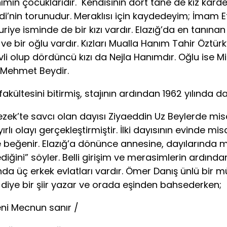
mın çocuklarıdır. Kendisinin dört tane de kız kardeşi
di’nin torunudur. Meraklısı için kaydedeyim; İmam Ef
iye isminde de bir kızı vardır. Elazığ’da en tanınan
zı ve bir oğlu vardır. Kızları Mualla Hanım Tahir Öz
i olup dördüncü kızı da Nejla Hanımdır. Oğlu ise Mi
 Mehmet Beydir.
ltesini bitirmiş, stajının ardından 1962 yılında da
k’te savcı olan dayısı Ziyaeddin Uz Beylerde mis
ırlı olayı gerçekleştirmiştir. İlki dayısının evinde m
ve beğenir. Elazığ’a dönünce annesine, dayılarında 
ğini” söyler. Belli girişim ve merasimlerin ardından
a üç erkek evlatları vardır. Ömer Danış ünlü bir mü
 diye bir şiir yazar ve orada eşinden bahsederken;
i Mecnun sanır /