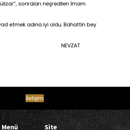
ülizar”, sonraları neşredilen İmam
d etmek adına iyi oldu. Bahattin bey
AT
İletişim
ı Menü
Site