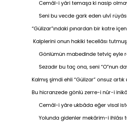
Cemâl-i yâri temaşa ki nasip olma
Seni bu vecde gark eden ulv
“Gülizar”ındaki pınardan bir katre içen
Kalplerini onun hakiki tecell
Gönlümün mabedinde tetviç eyle 
Sezadır bu taç ona, seni “O
Kalmış şimdi ehli “Gülizar” onsuz artık 
Bu hicranzede gönlü zerre-i nû
Cemâl-i yâre ukbâda eğer visal ist
Yolunda gidenler mekârim-i ihlâsı t