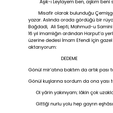
Aşık-ı Leylayem ben, aşkım beni sağa
Misafir olarak bulunduğu Çemişgezek’
yazar. Aslında orada gördüğü bir rüya 
Bağdadi, Ali Septi, Mahmud-u Samini si
16 yıl imamlığın ardından Harput’a ye
üzerine dedesi İmam Efendi için gazel 
aktarıyorum:
DEDEME
Gönül mir’atına baktım da artık pası 
Gönül kuşlarına sordum da o
Ol yârin yakınıyam; lâkin çok uzakl
Gittiği nurlu yolu hep gayrı