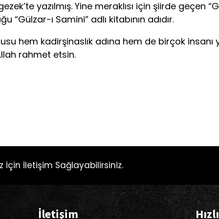
k’te yazılmış. Yine meraklısı için şiirde geçen “G
u “Gülzar-ı Samini” adlı kitabının adıdır.
 hem kadirşinaslık adına hem de birçok insanı ya
llah rahmet etsin.
EVZ
 İçin İletişim Sağlayabilirsiniz.
İletişim
Hızl