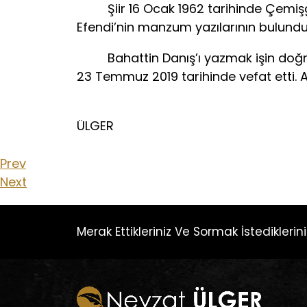
Şiir 16 Ocak 1962 tarihinde Çemişgeze
Efendi’nin manzum yazılarının bulunduğ
Bahattin Danış’ı yazmak işin doğrusu
23 Temmuz 2019 tarihinde vefat etti. A
N
ÜLGER
Prev
Next
Merak Ettikleriniz Ve Sormak İstedikleriniz