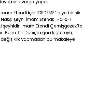
 devamına vurgu yapar.
m Efendi için “DEDEME” diye bir şiir
i Nakşi şeyhi İmam Efendi; Halid-i
rki şeyhidir. İmam Efendi Çemişgezek’te
r. Bahattin Danış’ın gördüğü rüya
bir değişiklik yapmadan bu makaleye