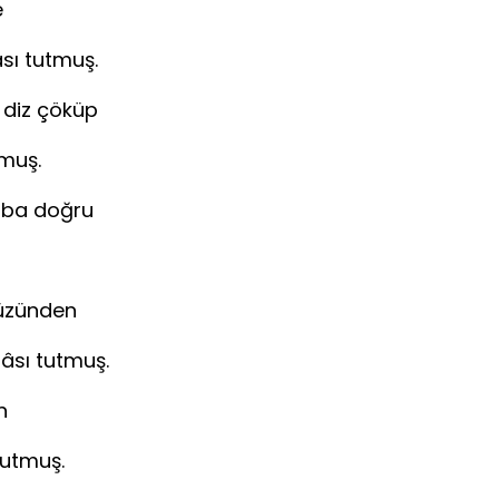
e
olca, tası tutmuş.
diz çöküp
nası tutmuş.
ba doğru
iyâsı tutmuş.
üzünden
nu Mevlâsı tutmuş.
n
 duası tutmuş.