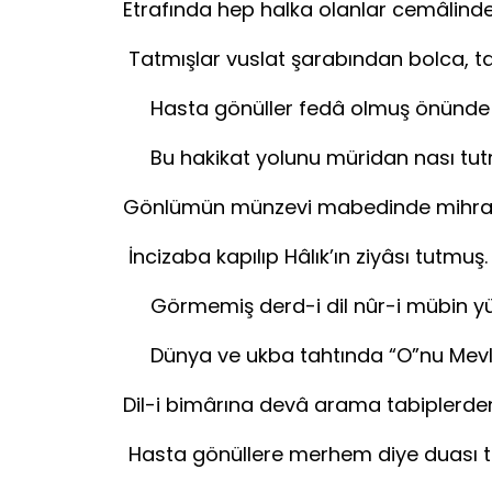
Etrafında hep halka olanlar cemâlind
Tatmışlar vuslat şarabından b
Hasta gönüller fedâ olmuş önünde 
Bu hakikat yolunu müridan 
Gönlümün münzevi mabedinde mihra
İncizaba kapılıp Hâlık’ın z
Görmemiş derd-i dil nûr-i mübin y
Dünya ve ukba tahtında “O”
Dil-i bimârına devâ arama tabiplerde
Hasta gönüllere merhem diye