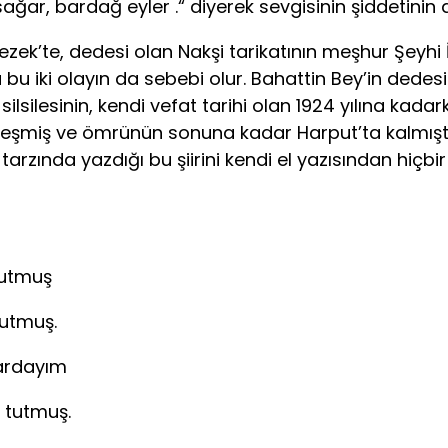
r, bardağ eyler .“ diyerek sevgisinin şiddetinin
te, dedesi olan Nakşi tarikatının meşhur Şeyhi İma
bu iki olayın da sebebi olur. Bahattin Bey’in dedes
lsilesinin, kendi vefat tarihi olan 1924 yılına kada
rleşmiş ve ömrünün sonuna kadar Harput’ta kalmıştı
tarzında yazdığı bu şiirini kendi el yazısından hiç
tutmuş
na yası tutmuş.
ardayım
n eşhâsı tutmuş.