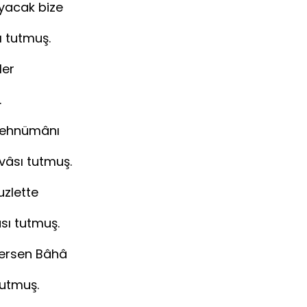
yacak bize
î rüyâsı tutmuş.
ler
âsı tutmuş.
rehnümânı
”nun davâsı tutmuş.
uzlette
r-i inikâsı tutmuş.
ersen Bâhâ
utmuş.