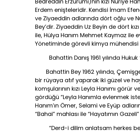
Bedreddin Erzurumi)nin kızı Nuriye Hanı
Erdem enişteleridir. Kendisi İmam Efen
ve Ziyaeddin adlarında dört oğlu ve Nur
Bey’dir. Ziyaeddin Uz Beyin de dört kı
ile, Hülya Hanım Mehmet Kaymaz ile evl
Yönetiminde görevli kimya mühendisi
Bahattin Danış 1961 yılında Hukuk fakü
Bahattin Bey 1962 yılında, Çemişgeze
bir rüyaya atıf yaparak iki güzel ve hay
komşularının kızı Leyla Hanımı görür 
gördüğü “Leyla Hanımla evlenmek istedi
Hanım’ın Ömer, Selami ve Eyüp adlarınd
“Bahai” mahlası ile “Hayatımın Gazeli”
“Derd-i dilim anlatsam herkes ben