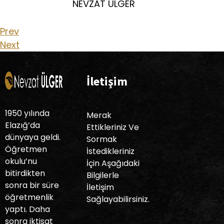
NEVZAT ÜLGER
Prev
Next
İletişim
1950 yılında
Merak
Elazığ’da
Ettikleriniz Ve
dünyaya geldi.
Sormak
Öğretmen
İstedikleriniz
okulu’nu
İçin Aşağıdaki
bitirdikten
Bilgilerle
sonra bir süre
İletişim
öğretmenlik
Sağlayabilirsiniz.
yaptı. Daha
sonra iktisat