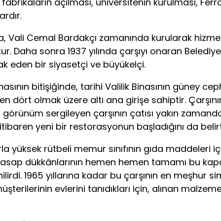
, fabrikaların açılması, üniversitenin kurulması, Fer
rdır.
 Vali Cemal Bardakçı zamanında kurularak hizmete
tur. Daha sonra 1937 yılında çarşıyı onaran Belediy
k eden bir siyasetçi ve büyükelçi.
ın bitişiğinde, tarihi Valilik Binasının güney cep
en dört olmak üzere altı ana girişe sahiptir. Çarşını
r görünüm sergileyen çarşının çatısı yakın zamanda
n itibaren yeni bir restorasyonun başladığını da belir
yüksek rütbeli memur sınıfının gıda maddeleri için 
kasap dükkânlarının hemen hemen tamamı bu kapalı 
lirdi. 1965 yıllarına kadar bu çarşının en meşhur s
üşterilerinin evlerini tanıdıkları için, alınan malze