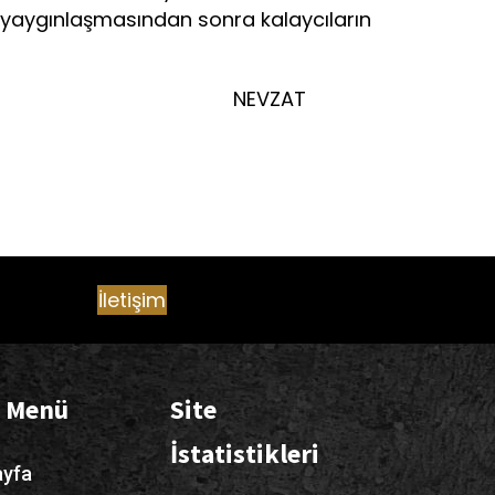
n yaygınlaşmasından sonra kalaycıların
AT
İletişim
ı Menü
Site
İstatistikleri
yfa