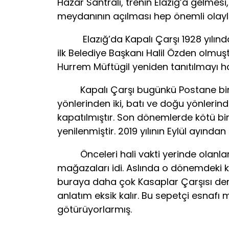
Hazar Santralı, trenin Elazığ’a gelmesi
meydanının açılması hep önemli olayla
Elazığ’da Kapalı Çarşı 1928 yılında,
ilk Belediye Başkanı Halil Özden olmuş
Hurrem Müftügil yeniden tanıtılmayı ha
Kapalı Çarşı bugünkü Postane binasın
yönlerinden iki, batı ve doğu yönlerind
kapatılmıştır. Son dönemlerde kötü bi
yenilenmiştir. 2019 yılının Eylül ayında
Önceleri hali vakti yerinde olanlarla 
mağazaları idi. Aslında o dönemdeki 
buraya daha çok Kasaplar Çarşısı deni
anlatım eksik kalır. Bu sepetçi esnafı m
götürüyorlarmış.