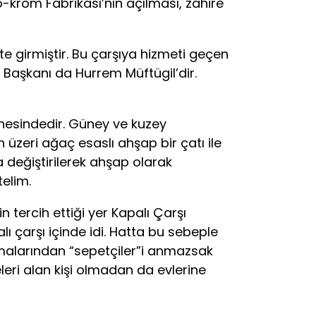
ro-krom Fabrikası’nın açılması, zahire
 girmiştir. Bu çarşıya hizmeti geçen
e Başkanı da Hurrem Müftügil’dir.
hesindedir. Güney ve kuzey
n üzeri ağaç esaslı ahşap bir çatı ile
 değiştirilerek ahşap olarak
telim.
tercih ettiği yer Kapalı Çarşı
çarşı içinde idi. Hatta bu sebeple
imalarından “sepetçiler”i anmazsak
meleri alan kişi olmadan da evlerine