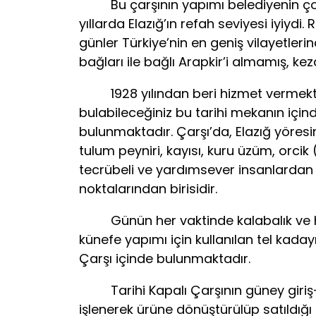
Bu çarşının yapımı belediyenin çok d
yıllarda Elazığ’ın refah seviyesi iyiydi.
günler Türkiye’nin en geniş vilayetler
bağları ile bağlı Arapkir’i almamış, ke
1928 yılından beri hizmet vermekte ol
bulabileceğiniz bu tarihi mekanın için
bulunmaktadır. Çarşı’da, Elazığ yöresi
tulum peyniri, kayısı, kuru üzüm, orcik (c
tecrübeli ve yardımsever insanlardan ol
noktalarından birisidir.
Günün her vaktinde kalabalık ve harek
künefe yapımı için kullanılan tel kada
Çarşı içinde bulunmaktadır.
Tarihi Kapalı Çarşının güney giriş-çı
işlenerek ürüne dönüştürülüp satıldığı