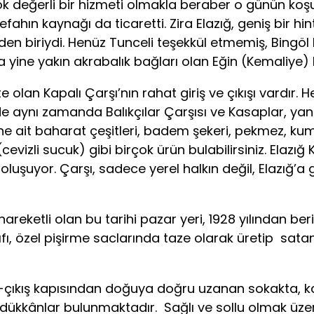
eğerli bir hizmeti olmakla beraber o günün koşul
 Refahın kaynağı da ticaretti. Zira Elazığ, geniş bir hi
inden biriydi. Henüz Tunceli teşekkül etmemiş, Bingö
za yine yakın akrabalık bağları olan Eğin (Kemaliye)
an Kapalı Çarşı’nın rahat giriş ve çıkışı vardır. 
de aynı zamanda Balıkçılar Çarşısı ve Kasaplar, yan 
ne ait baharat çeşitleri, badem şekeri, pekmez, kum
evizli sucuk) gibi birçok ürün bulabilirsiniz. Elazığ Ka
uşuyor. Çarşı, sadece yerel halkın değil, Elazığ’a g
etli olan bu tarihi pazar yeri, 1928 yılından beri 
yıfı, özel pişirme saclarında taze olarak üretip sat
kış kapısından doğuya doğru uzanan sokakta, kalay
 dükkânlar bulunmaktadır. Sağlı ve sollu olmak üzer