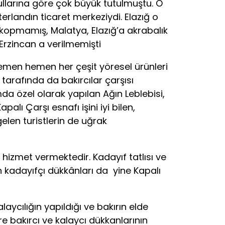
larına göre çok büyük tutulmuştu. O
nterlandın ticaret merkeziydi. Elazığ o
l kopmamış, Malatya, Elazığ’a akrabalık
 Erzincan a verilmemişti
Hemen hemen her çeşit yöresel ürünleri
tarafında da bakırcılar çarşısı
da özel olarak yapılan Ağın Leblebisi,
palı Çarşı esnafı işini iyi bilen,
elen turistlerin de uğrak
hizmet vermektedir. Kadayıf tatlısı ve
an kadayıfçı dükkânları da yine Kapalı
cılığın yapıldığı ve bakırın elde
e bakırcı ve kalaycı dükkanlarının