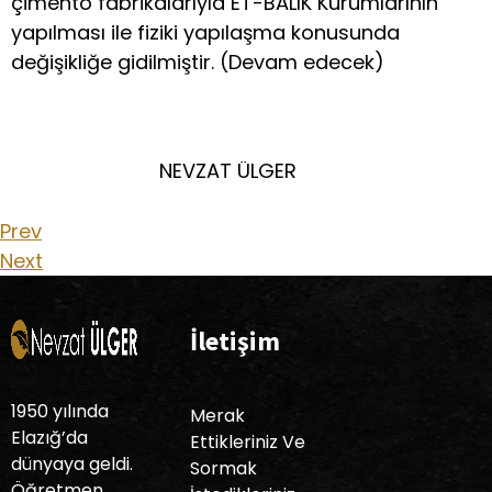
çimento fabrikalarıyla ET-BALIK Kurumlarının
yapılması ile fiziki yapılaşma konusunda
değişikliğe gidilmiştir. (Devam edecek)
NEVZAT ÜLGER
Prev
Next
İletişim
1950 yılında
Merak
Elazığ’da
Ettikleriniz Ve
dünyaya geldi.
Sormak
Öğretmen