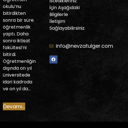
İstedikleriniz
okulu’nu
İçin Aşağıdaki
bitirdikten
Bilgilerle
sonra bir süre
İletişim
öğretmenlik
Sağlayabilirsiniz.
yaptı. Daha
sonra iktisat
info@nevzatulger.com
fakültesi’ni
bitirdi.
Öğretmenliğin
dışında on yıl
üniversitede
idari kadroda
ve on yıl da…
Devamı...